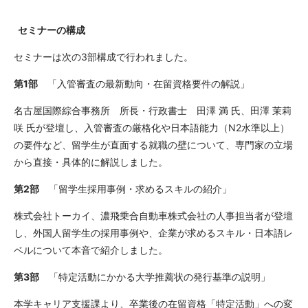
セミナーの構成
セミナーは次の
3
部構成で行われました。
第
1
部
「入管審査の最新動向・在留資格要件の解説」
名古屋国際綜合事務所 所長・行政書士 田澤 満 氏、田澤 茉莉
咲 氏が登壇し、入管審査の厳格化や日本語能力（
N2
水準以上）
の要件など、留学生が直面する就職の壁について、専門家の立場
から直接・具体的に解説しました。
第
2
部
「留学生採用事例・求めるスキルの紹介」
株式会社トーカイ、濃飛乗合自動車株式会社の人事担当者が登壇
し、外国人留学生の採用事例や、企業が求めるスキル・日本語レ
ベルについて本音で紹介しました。
第
3
部
「特定活動にかかる大学推薦状の発行基準の説明」
本学キャリア支援課より、卒業後の在留資格「特定活動」への変