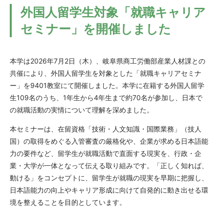
外国人留学生対象「就職キャリア
セミナー」を開催しました
本学は
2026
年
7
月
2
日（木）、岐阜県商工労働部産業人材課との
共催により、外国人留学生を対象とした「就職キャリアセミナ
ー」を
9401
教室にて開催しました。本学に在籍する外国人留学
生
109
名のうち、
1
年生から
4
年生まで約
70
名が参加し、日本で
の就職活動の実情について理解を深めました。
本セミナーは、在留資格「技術・人文知識・国際業務」（技人
国）の取得をめぐる入管審査の厳格化や、企業が求める日本語能
力の要件など、留学生が就職活動で直面する現実を、行政・企
業・大学が一体となって伝える取り組みです。「正しく知れば、
動ける」をコンセプトに、留学生が就職の現実を早期に把握し、
日本語能力の向上やキャリア形成に向けて自発的に動き出せる環
境を整えることを目的としています。