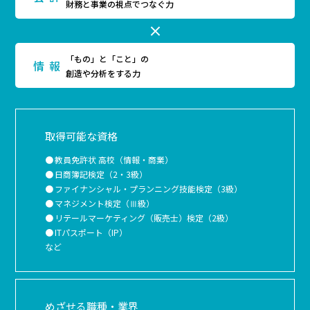
財務と事業の視点でつなぐ力
「もの」と「こと」の
情報
創造や分析をする力
取得可能な資格
教員免許状 高校（情報・商業）
⽇商簿記検定（2・3級）
ファイナンシャル・プランニング技能検定（3級）
マネジメント検定（Ⅲ級）
リテールマーケティング（販売士）検定（2級）
ITパスポート（IP）
など
めざせる職種・業界