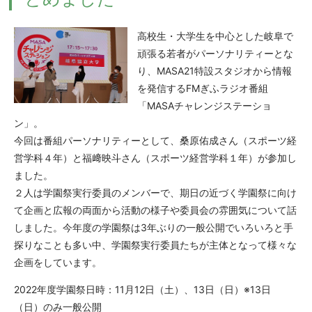
高校生・大学生を中心とした岐阜で
頑張る若者がパーソナリティーとな
り、
MASA21
特設スタジオから情報
を発信する
FM
ぎふラジオ番組
「
MASA
チャレンジステーショ
ン」。
今回は番組パーソナリティーとして、桑原佑成さん（スポーツ経
営学科４年）と福﨑映斗さん（スポーツ経営学科１年）が参加し
ました。
２人は学園祭実行委員のメンバーで、期日の近づく学園祭に向け
て企画と広報の両面から活動の様子や委員会の雰囲気について話
しました。今年度の学園祭は
3
年ぶりの一般公開でいろいろと手
探りなことも多い中、学園祭実行委員たちが主体となって様々な
企画をしています。
2022年度学園祭日時：
11
月
12
日（土）、
13
日（日）※
13
日
（日）のみ一般公開