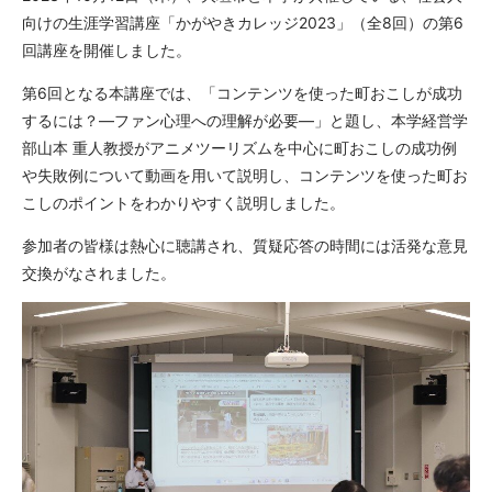
向けの生涯学習講座「かがやきカレッジ
2023
」（全
8
回）の第
6
回講座を開催しました。
第
6
回となる本講座では、「コンテンツを使った町おこしが成功
するには？―ファン心理への理解が必要―」と題し、本学経営学
部山本 重人教授がアニメツーリズムを中心に町おこしの成功例
や失敗例について動画を用いて説明し、コンテンツを使った町お
こしのポイントをわかりやすく説明しました。
参加者の皆様は熱心に聴講され、質疑応答の時間には活発な意見
交換がなされました。