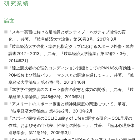
研究業績
論文
「スキー実習における足感覚とポジティブ・ネガティブ感情の変
化」、共著、『岐阜経済大学論集』第50巻3号、2017年3月
「岐阜経済大学強化・準強化指定クラブにおけるスポーツ外傷・障害
調査2012－2013」、共著、『岐阜経済大学論集』第47巻2・3号、
2014年3月
「陸上競技者の心理的コンディション指標としてのPANASの有効性－
POMSおよび競技パフォーマンスとの関連を通して－」、共著、『岐
阜経済大学論集』第47巻1号、2013年10月
「本学学生競技者のスポーツ傷害の実態と体力の関係」、共著、『岐
阜経済大学論集』第46巻3号、2013年3月
「アスリートのスポーツ傷害と精神健康度の関連について」単著、
『岐阜経済大学論集』第46巻2号、2013年2月
「スポーツ競技者のQOL(Quality of Life)に関する研究－QOL尺度の
作成、およびその年代差、性差との関係－」、共著、『臨床心理身体
運動学会』第11巻1号、2009年3月
「General Health Questionnaire(GHQ)からみたアスリートの精神健