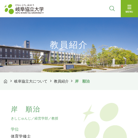
検索
教員紹介
岐阜協立大について
教員紹介
岸 順治
TOP
岸 順治
きしじゅんじ／経営学部／教授
学位
体育学修士