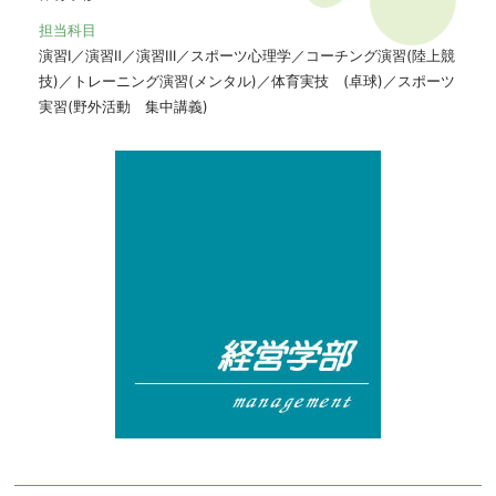
担当科目
演習Ⅰ／演習Ⅱ／演習Ⅲ／スポーツ心理学／コーチング演習(陸上競
技)／トレーニング演習(メンタル)／体育実技 (卓球)／スポーツ
実習(野外活動 集中講義)