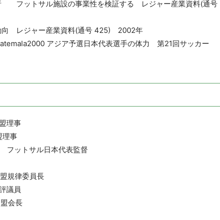
分析 フットサル施設の事業性を検証する レジャー産業資料(通号
 レジャー産業資料(通号 425) 2002年
nship,Guatemala2000 アジア予選日本代表選手の体力 第21回サッカー
連盟理事
盟理事
協会 フットサル日本代表監督
ル連盟規律委員長
会評議員
連盟会長