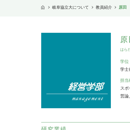
岐阜協立大について
教員紹介
原田
TOP
原
はら
学位
学士
担当
スポ
営論
研究業績