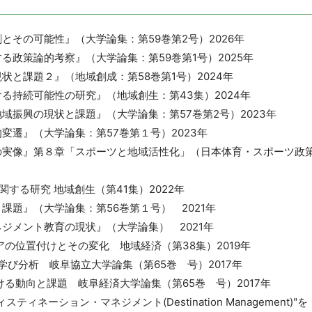
とその可能性』（大学論集：第59巻第2号）2026年
する政策論的考察』（大学論集：第59巻第1号）2025年
現状と課題２』（地域創成：第58巻第1号）2024年
ける持続可能性の研究』（地域創生：第43集）2024年
地域振興の現状と課題』（大学論集：第57巻第2号）2023年
的変遷』（大学論集：第57巻第１号）2023年
現の実像』第８章「スポーツと地域活性化」（日本体育・スポーツ政
する研究 地域創生（第41集）2022年
と課題』（大学論集：第56巻第１号） 2021年
ネジメント教育の現状』（大学論集） 2021年
アの位置付けとその変化 地域経済（第38集）2019年
学び分析 岐阜協立大学論集（第65巻 号）2017年
ける動向と課題 岐阜経済大学論集（第65巻 号）2017年
ネーション・マネジメント(Destination Management)"を