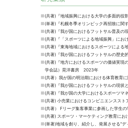
(共著)『地域振興における大学の多面的役割
(単著)『札幌冬季オリンピック再招致に関
(共著)『我が国におけるフットサル普及の
(共著)『「スポーツによる地域振興」にお
(共著)『東海地域におけるスポーツによる
(共著)『我が国におけるフットサルの歴史
(共著)『地方におけるスポーツの価値実
学会誌）晃洋書房 2023年
(共著）我が国の明治期における体育教育に関
(共著)『我が国におけるフットサルの現状
(共著)『我が国の大学におけるスポーツマ
(共著) 小売業におけるコンビニエンススト
(共著） Fリーグ集客事業に参画した学生の
(共著) スポーツ・マーケティング教育にお
(単著)地域を創り、紹介し、発展させる"ディスティ